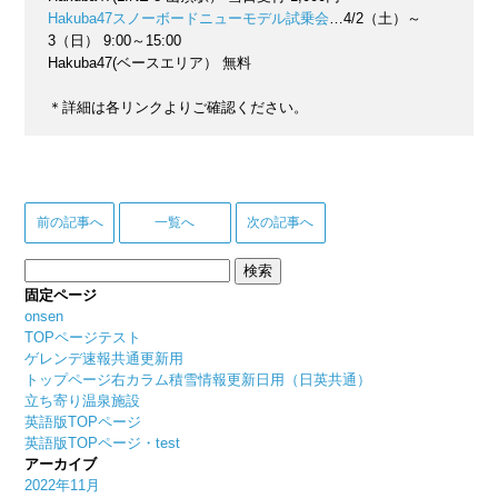
Hakuba47スノーボードニューモデル試乗会
…4/2（土）～
3（日） 9:00～15:00
Hakuba47(ベースエリア） 無料
＊詳細は各リンクよりご確認ください。
前の記事へ
一覧へ
次の記事へ
検
索:
固定ページ
onsen
TOPページテスト
ゲレンデ速報共通更新用
トップページ右カラム積雪情報更新日用（日英共通）
立ち寄り温泉施設
英語版TOPページ
英語版TOPページ・test
アーカイブ
2022年11月