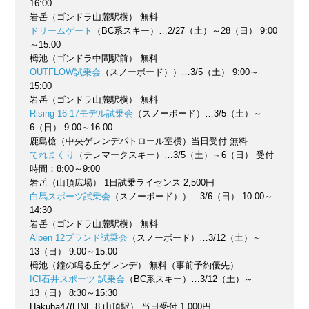
16:00
岩岳（ゴンドラ山麓駅横） 無料
ドリームゲート
（BC系スキー）…2/27（土）～28（日） 9:00
～15:00
栂池（ゴンドラ中間駅前） 無料
OUTFLOW試乗会
（スノーボード））…3/5（土） 9:00～
15:00
岩岳（ゴンドラ山麓駅横） 無料
Rising 16-17モデル試乗会
（スノーボード）…3/5（土）～
6（日） 9:00～16:00
鹿島槍（中央ゲレンデパトロール室横）当日受付 無料
てれまくり
（テレマークスキー）…3/5（土）～6（日） 受付
時間：8:00～9:00
岩岳（山頂広場） 1日試乗ライセンス 2,500円
白馬スポーツ試乗会
（スノーボード））…3/6（日） 10:00～
14:30
岩岳（ゴンドラ山麓駅横） 無料
Alpen 12ブランド試乗会
（スノーボード）…3/12（土）～
13（日） 9:00～15:00
栂池（鐘の鳴る丘ゲレンデ） 無料（事前予約優先）
ICI石井スポーツ 試乗会
（BC系スキー）…3/12（土）～
13（日） 8:30～15:30
Hakuba47(LINE 8 山頂駅） 当日受付 1,000円