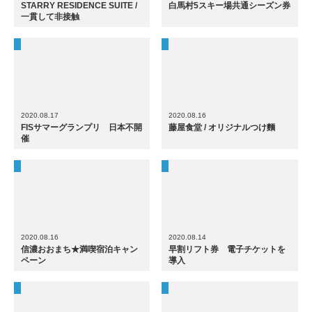
STARRY RESIDENCE SUITE /
白馬村5スキー場共通シーズン券
一貫して非接触
2020.08.17
2020.08.16
FISサマーグランプリ 日本不開
藤屋食堂 / オリジナルつけ麵
催
2020.08.16
2020.08.14
信濃おおまち★満喫宿泊キャン
早割リフト券 電子チケットを
ペーン
導入