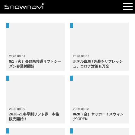
レポート
早割リフト券
電子チケット
2020.08.31
2020.08.31
9/1（火）長野県共通リフトシー
ホテル白馬 / 外装をリフレッシ
ズン券受付開始
ュ、コロナ対策も万全
2020.08.29
2020.08.28
2020-21冬早割リフト券 本格
8/28（金）ヤッホー！スウィン
販売開始！
グ OPEN