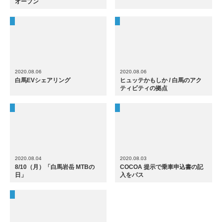
オープン
2020.08.06
2020.08.06
白馬EVシェアリング
ヒュッテかもしか / 白馬のアク
ティビティの拠点
2020.08.04
2020.08.03
8/10（月）「白馬岩岳 MTBの
COCOA 提示で乗車申込書の記
日」
入をパス