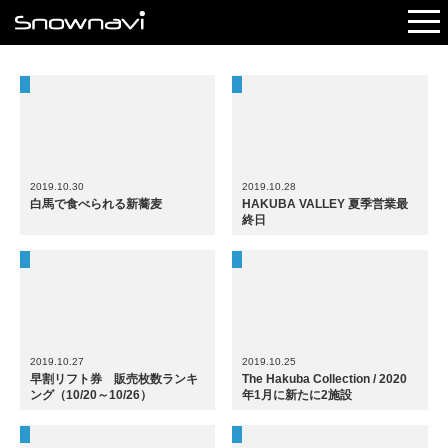
レポート
早割リフト券
電子チケット
2019.10.30
2019.10.28
白馬で食べられる新蕎麦
HAKUBA VALLEY 夏季営業最
終日
2019.10.27
2019.10.25
早割リフト券 販売枚数ランキ
The Hakuba Collection / 2020
ング（10/20～10/26）
年1月に新たに2施設