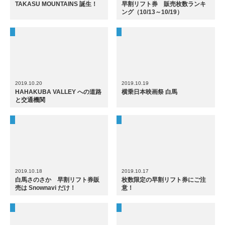
TAKASU MOUNTAINS 誕生！
早割リフト券 販売枚数ランキ
ング（10/13～10/19）
2019.10.20
2019.10.19
HAHAKUBA VALLEY への道路
横乗日本映画祭 白馬
と交通機関
2019.10.18
2019.10.17
白馬さのさか 早割リフト券販
枚数限定の早割リフト券にご注
売は Snownavi だけ！
意！