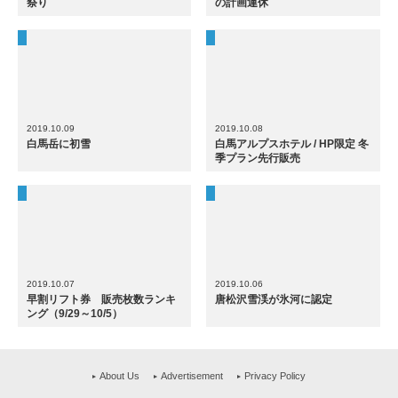
祭り
の計画運休
2019.10.09
2019.10.08
白馬岳に初雪
白馬アルプスホテル / HP限定 冬
季プラン先行販売
2019.10.07
2019.10.06
早割リフト券 販売枚数ランキ
唐松沢雪渓が氷河に認定
ング（9/29～10/5）
About Us
Advertisement
Privacy Policy