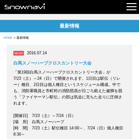
最新情報
レポート
HOME
> 最新情報
早割リフト券
2016.07.14
NEWS
電子チケット
白馬スノーハープクロスカントリー大会
「第19回白馬スノーハープクロスカントリー大会」が
7/23（土）～24（日）で開催されます。1日目は駅伝（リレ
ー）種目、2日目は個人種目というスケジュール構成。中で
も、消防署職員と市町村の消防団員が日ごろ鍛えた健脚を競
う「ファイヤーマン駅伝」の部は気迫に充ちた走りに圧倒さ
れます。
[開催日] 7/23（土）～7/24（日）
[場 所] 白馬スノーハープ
[時 間] 7/23（土）駅伝種目 14:00～、7/24（日）個人種目
8:30～