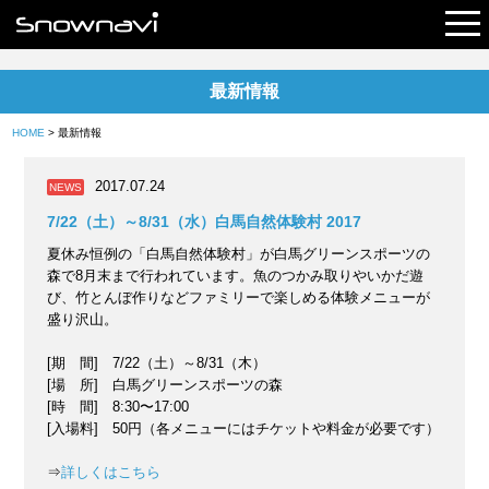
最新情報
レポート
HOME
> 最新情報
早割リフト券
2017.07.24
NEWS
電子チケット
7/22（土）～8/31（水）白馬自然体験村 2017
夏休み恒例の「白馬自然体験村」が白馬グリーンスポーツの
森で8月末まで行われています。魚のつかみ取りやいかだ遊
び、竹とんぼ作りなどファミリーで楽しめる体験メニューが
盛り沢山。
[期 間] 7/22（土）～8/31（木）
[場 所] 白馬グリーンスポーツの森
[時 間] 8:30〜17:00
[入場料] 50円（各メニューにはチケットや料金が必要です）
⇒
詳しくはこちら