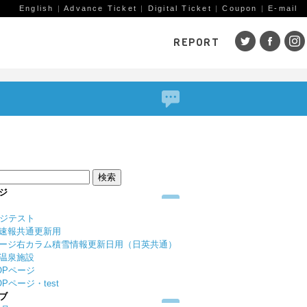
English
|
Advance Ticket
|
Digital Ticket
|
Coupon
|
E-mail
REPORT
SKI AREAS
鹿島槍
五竜・47
八方
岩岳
栂池
白馬
コルチナ
爺ガ岳
その
（鹿
赤倉観光
斑尾高原
黒姫
ジ
戸狩温泉
野沢温泉
竜王
ージテスト
志賀高原
その他エリア
菅平
速報共通更新用
（戸隠）
ニン
ージ右カラム積雪情報更新日用（日英共通）
温泉施設
野麦峠
その他エリア
OPページ
Pページ・test
ブ
ゲレンデレポート一覧
トレッキングレポート一覧