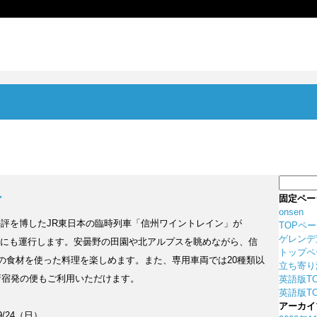
検
索:
ン
固定ペー
onsen
で好評を博したJR東日本の臨時列車「信州ワイントレイン」が
TOPペ
ゲレンデ
（日）にも運行します。安曇野の田園や北アルプスを眺めながら、信
トップペ
の食材を使った料理を楽しめます。また、専用車両では20種類以
立ち寄り
新宿発の便もご利用いただけます。
英語版T
英語版TO
アーカイ
9/24（日）