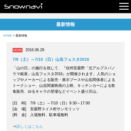
最新情報
レポート
HOME
> 最新情報
早割リフト券
2016.06.29
NEWS
電子チケット
7/9（土）～7/10（日）山岳フェスタ2016
「山の日」の施行を祝して、『信州安曇野「北アルプスパノ
ラマ銀座」山岳フェスタ2016』が開催されます。人気のショ
ップやメーカーによる販売・展示ブースや山岳関係者による
トークショー、山岳関連映画の上映、キッチンカーによる飲
食販売、ゆるキャラの登場などイベント盛り沢山。
[日 時] 7/9（土）～7/10（日）9:30～17:00
[会 場] 安曇野スイス村サンモリッツ
[料 金] 入場無料、駐車場無料
⇒
詳しくはこちら