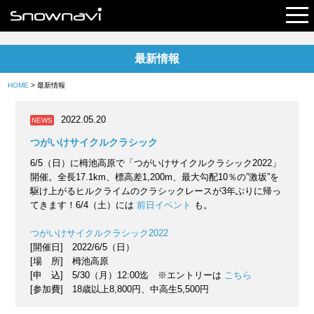
最新情報
レポート
HOME
> 最新情報
早割リフト券
2022.05.20
NEWS
電子チケット
つがいけサイクルクラシック
6/5（日）に栂池高原で「つがいけサイクルクラシック2022」
開催。全長17.1km、標高差1,200m、最大勾配10％の”激坂”を
駆け上がるヒルクライムのクラシックレースが3年ぶりに帰っ
てきます！6/4（土）には
前日イベント
も。
つがいけサイクルクラシック2022
[開催日] 2022/6/5（日）
[場 所] 栂池高原
[申 込] 5/30（月）12:00迄 ※エントリーは
こちら
[参加費] 18歳以上8,800円、中高生5,500円