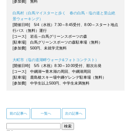
[参加費] 無料
白馬村（白馬マイスターと歩く 春の白馬・塩の道と里山絶
景ウォーキング）
[開催日時] 5/4（水祝）7:30～8:45受付、8:00～スタート地点
行バス（無料）運行
[コース] 岩岳～白馬グリーンスポーツの森
[駐車場] 白馬グリーンスポーツの森駐車場（無料）
[参加費] 500円、未就学児無料
大町市（塩の道湖畔ウォーク&フォトコンテスト）
[開催日時] 5/5（木祝）8:30～10:00受付、順次出発
[コース] 中綱湖〜青木湖の周回、中綱湖周回
[駐車場] 鹿島槍スキー場中綱ゲレンデ駐車場（無料）
[参加費] 中学生以上500円、中学生未満無料
前の記事へ
一覧へ
次の記事へ
検
索: