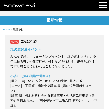
最新情報
レポート
HOME
> 最新情報
早割リフト券
2022.04.23
NEWS
電子チケット
塩の道関連イベント
みんなで歩く、ウォーキングイベント「塩の道まつり」。今
年は振る舞いや仮装行列、催しなどを行わず、規模を縮小し
て市町村ごとに行われることになりました。
小谷村（第43回塩の道祭り）
[開催日時] 5/3（火祝）8:00～9:30受付、順次出発
[コース] 下里瀬～栂池中央駐車場（塩の道千国越えコー
ス）
[駐車場] 栂池村営社会体育館駐車場・栂池第二駐車場（無
料）※栂池高原、JR南小谷駅～下里瀬入口 無料シャトルバス
運行