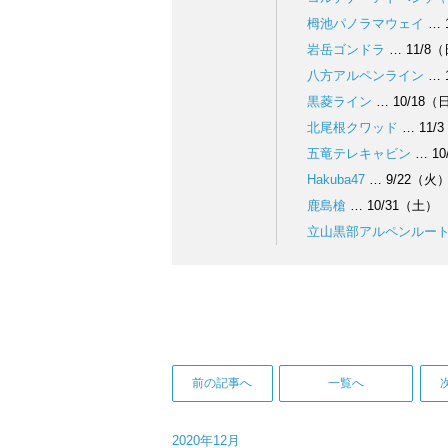
栂池パノラマウェイ
… 
岩岳ゴンドラ
… 11/8
八方アルペンライン
… 
黒菱ライン
… 10/18
北尾根クワッド
… 11/
五竜テレキャビン
… 10
Hakuba47
… 9/22（火
鹿島槍
… 10/31（土）
立山黒部アルペンルー
前の記事へ
一覧へ
2020年12月