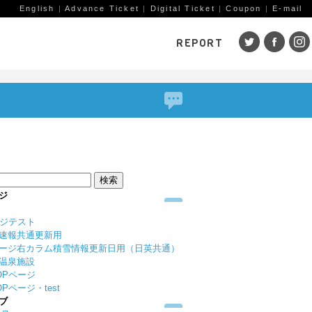
English
|
Advance Ticket
|
Digital Ticket
|
Coupon
|
E-mail
REPORT
SKI AREAS
鹿島槍
五竜・47
八方
岩岳
栂池
白馬
コルチナ
爺ガ岳
その
（鹿
赤倉観光
斑尾高原
黒姫
ジ
戸狩温泉
野沢温泉
竜王
ージテスト
志賀高原
その他エリア
菅平
速報共通更新用
（戸隠）
ニン
ージ右カラム積雪情報更新日用（日英共通）
温泉施設
野麦峠
その他エリア
OPページ
Pページ・test
ブ
ゲレンデレポート一覧
トレッキングレポート一覧