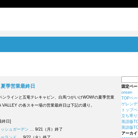
検
索:
EY 夏季営業最終日
固定ペー
onsen
アルペンラインと五竜テレキャビン、白馬つがいけWOW!の夏季営業
TOPペ
ゲレンデ
A VALLEY の各スキー場の営業最終日は下記の通り。
トップペ
立ち寄り
最終日]
英語版T
英語版TO
リッシュガーデン
… 9/21（月）終了
アーカイ
ャーランド
… 9/22（火）終了