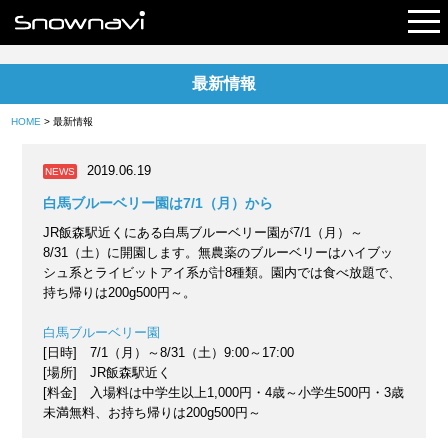
最新情報
レポート
HOME
> 最新情報
早割リフト券
2019.06.19
NEWS
電子チケット
白馬ブルーベリー園は7/1（月）から
JR飯森駅近くにある白馬ブルーベリー園が7/1（月）～
8/31（土）に開園します。無農薬のブルーベリーはハイブッ
シュ系とライビットアイ系が計8種類。園内では食べ放題で、
持ち帰りは200g500円～。
白馬ブルーベリー園
[日時] 7/1（月）～8/31（土）9:00～17:00
[場所] JR飯森駅近く
[料金] 入場料は中学生以上1,000円・4歳～小学生500円・3歳
未満無料、お持ち帰りは200g500円～