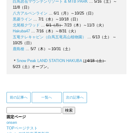
白馬岩岳マウンテンリゾート & MTB PARK
… 5/16（土）～
11/8（日）
八方アルペンライン
… 6/1（月）～10/25（日）
黒菱ライン
… 7/1（水）～10/18（日）
北尾根クワッド
…
6/1（月）
7/23（木）～11/3（火）
Hakuba47
… 7/16（木）～8/31（火）
五竜テレキャビン（白馬五竜高山植物園）
… 6/13（土） ～
10/25（日）
鹿島槍
… 5/7（木）～10/31（土）
＊
Snow Peak LAND STATION HAKUBA
は
4/18（土）
5/23（土）オープン。
前の記事へ
一覧へ
次の記事へ
検
索:
固定ページ
onsen
TOPページテスト