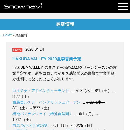
最新情報
レポート
HOME
> 最新情報
早割リフト券
2020.04.14
NEWS
電子チケット
HAKUBA VALLEY 2020夏季営業予定
HAKUBA VALLEY の各スキー場の2020グリーンシーズンの営
業予定です。新型コロナウイルス感染拡大の影響で営業開始
が後倒しになったところがあります。
コルチナ・アドベンチャーランド
…
7/23（木）
8/1（土）～
8/22（土）
白馬コルチナ・イングリッシュガーデン
…
7/23（木）
8/1（土）～8/22（土）
栂池パノラマウェイ（栂池自然園）
… 6/1（月）～
10/31（土）
白馬つがいけ WOW!
… 6/1（月）～10/25（日）