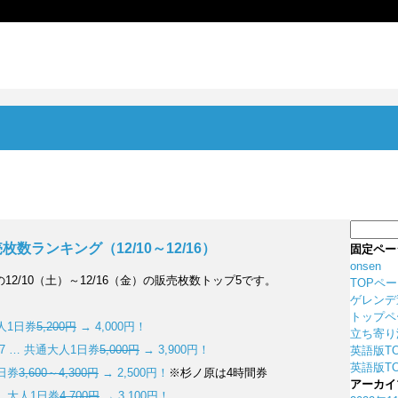
検
索:
数ランキング（12/10～12/16）
固定ペー
onsen
の12/10（土）～12/16（金）の販売枚数トップ5です。
TOPペ
ゲレンデ
トップペ
人1日券
5,200円
→ 4,000円！
立ち寄り
47 … 共通大人1日券
5,000円
→ 3,900円！
英語版T
英語版TO
1日券
3,600～4,300円
→ 2,500円！
※杉ノ原は4時間券
アーカイ
 大人1日券
4,700円
→ 3,100円！