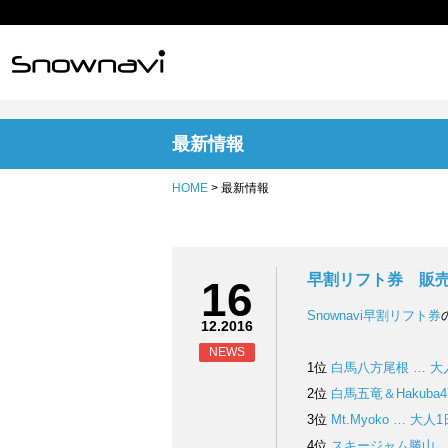
最新情報
HOME
> 最新情報
早割リフト券 販売枚
16
Snownavi早割リフト券
12.2016
NEWS
1位
白馬八方尾根 … 大
2位
白馬五竜＆Hakuba
3位
Mt.Myoko … 大人
4位
スキージャム勝山 …