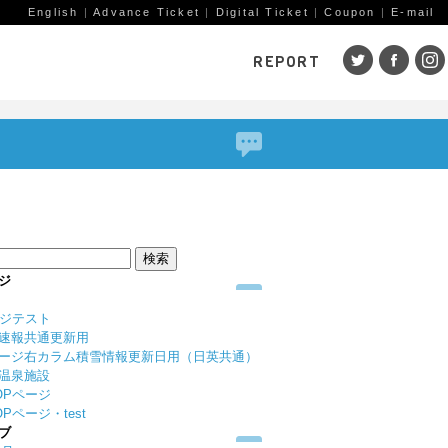
English
|
Advance Ticket
|
Digital Ticket
|
Coupon
|
E-mail
REPORT
SKI AREAS
鹿島槍
五竜・47
八方
岩岳
栂池
白馬
コルチナ
爺ガ岳
その
（鹿
赤倉観光
斑尾高原
黒姫
ジ
戸狩温泉
野沢温泉
竜王
ージテスト
志賀高原
その他エリア
菅平
速報共通更新用
（戸隠）
ニン
ージ右カラム積雪情報更新日用（日英共通）
温泉施設
野麦峠
その他エリア
OPページ
Pページ・test
ブ
ゲレンデレポート一覧
トレッキングレポート一覧