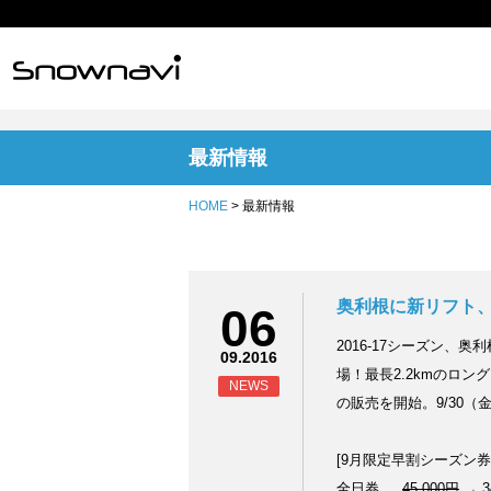
最新情報
HOME
> 最新情報
奥利根に新リフト
06
2016-17シーズン
09.2016
場！最長2.2kmのロ
NEWS
の販売を開始。9/30
[9月限定早割シーズン
全日券 …
45,000円
→ 