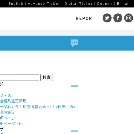
English
|
Advance Ticket
|
Digital Ticket
|
Coupon
|
E-mail
REPORT
SKI AREAS
鹿島槍
五竜・47
八方
岩岳
栂池
白馬
コルチナ
爺ガ岳
その
（鹿
赤倉観光
斑尾高原
黒姫
ジ
戸狩温泉
野沢温泉
竜王
ージテスト
志賀高原
その他エリア
菅平
速報共通更新用
（戸隠）
ニン
ージ右カラム積雪情報更新日用（日英共通）
温泉施設
野麦峠
その他エリア
OPページ
Pページ・test
ブ
ゲレンデレポート一覧
トレッキングレポート一覧