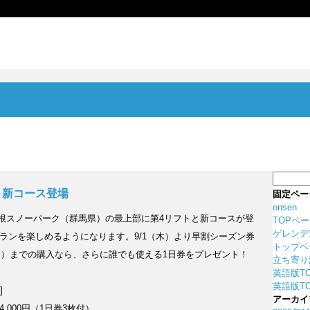
検
索:
、新コース登場
固定ペー
onsen
、奥利根スノーパーク（群馬県）の最上部に第4リフトと新コースが登
TOPペ
ゲレンデ
ングランを楽しめるようになります。9/1（木）より早割シーズン券
トップペ
（金）までの購入なら、さらに誰でも使える1日券をプレゼント！
立ち寄り
英語版T
英語版TO
券]
アーカイ
34,000円（1日券3枚付）