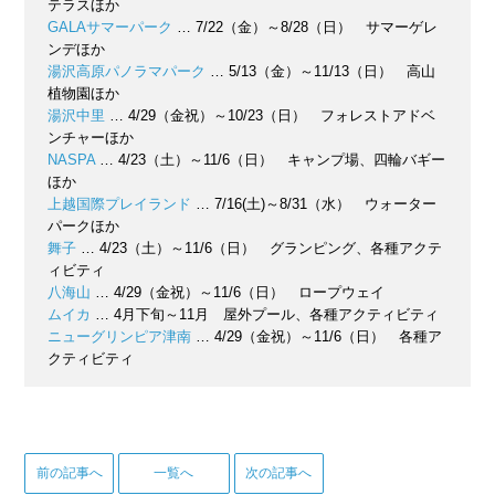
テラスほか
GALAサマーパーク
… 7/22（金）～8/28（日） サマーゲレ
ンデほか
湯沢高原パノラマパーク
… 5/13（金）～11/13（日） 高山
植物園ほか
湯沢中里
… 4/29（金祝）～10/23（日） フォレストアドベ
ンチャーほか
NASPA
… 4/23（土）～11/6（日） キャンプ場、四輪バギー
ほか
上越国際プレイランド
… 7/16(土)～8/31（水） ウォーター
パークほか
舞子
… 4/23（土）～11/6（日） グランピング、各種アクテ
ィビティ
八海山
… 4/29（金祝）～11/6（日） ロープウェイ
ムイカ
… 4月下旬～11月 屋外プール、各種アクティビティ
ニューグリンピア津南
… 4/29（金祝）～11/6（日） 各種ア
クティビティ
前の記事へ
一覧へ
次の記事へ