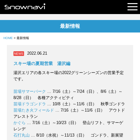
最新情報
レポート
HOME
> 最新情報
早割リフト券
2022.06.21
NEWS
電子チケット
スキー場の夏期営業 湯沢編
湯沢エリアの各スキー場の2022グリーンシーズンの営業予定
です。
苗場サマーパーク
… 7/16（土）～7/24（日）、8/6（土）～
8/28（日） 各種アクティビティ
苗場ドラゴンドラ
… 10/8（土）～11/6（日） 秋季ゴンドラ
苗場たき火フィールド
… 7/16（土）～11/6（日） アウトド
アレストラン
かぐら
… 7/16（土）～10/23（日） 登山リフト、サマーゲ
レンデ
石打丸山
… 8/10（水祝）～11/13（日） ゴンドラ、新展望