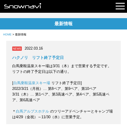
最新情報
レポート
HOME
> 最新情報
早割リフト券
2022.03.16
NEWS
電子チケット
ハクノリ リフト終了予定日
白馬乗鞍温泉スキー場は3/31（木）まで営業する予定です。
リフトの終了予定日は以下の通り。
[
白馬乗鞍温泉スキー場
リフト終了予定日]
2022/3/21（月祝）… 第8ペア、第9ペア、第10ペア
3/31（木）… 第1ペア、第3高速ペア、第4ペア、第5高速ペ
ア、第6高速ペア
＊
白馬アルプスホテル
のツリーアドベンチャーとキャンプ場
は4/29（金祝）～11/30（水）に営業予定。