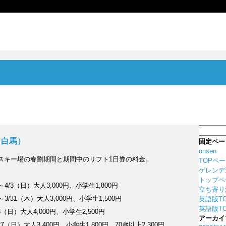
検
索:
間（白馬）
固定ペー
onsen
Y の各スキー場の春割期間と期間中のリフト1日券の料金。
TOPペ
ゲレンデ
トップペ
～4/3（日）大人3,000円、小学生1,800円
立ち寄り
～3/31（木）大人3,000円、小学生1,500円
英語版T
英語版TO
8（日）大人4,000円、小学生2,500円
アーカイ
27（日）大人3,400円、小学生1,800円、70歳以上2,300円