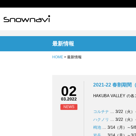
最新情報
HOME
> 最新情報
2021-22 春割期
02
HAKUBA VALLE
03.2022
NEWS
コルチナ
… 3/22（火）
ハクノリ
… 3/22（火）
栂池
… 3/14（月）～5/
岩岳
… 3/14（月）～3/