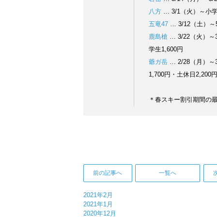
八方
… 3/1（火）～小学
五竜47
… 3/12（土）～
鹿島槍
… 3/22（火）～
学生1,600円
爺ガ岳
… 2/28（月）～
1,700円・土休日2,20
＊春スキー割引期間の
前の記事へ
一覧へ
2021年2月
2021年1月
2020年12月