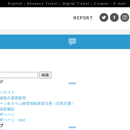
English
|
Advance Ticket
|
Digital Ticket
|
Coupon
|
E-mail
REPORT
SKI AREAS
鹿島槍
五竜・47
八方
岩岳
栂池
白馬
コルチナ
爺ガ岳
その
（鹿
赤倉観光
斑尾高原
黒姫
ジ
戸狩温泉
野沢温泉
竜王
ージテスト
志賀高原
その他エリア
菅平
速報共通更新用
（戸隠）
ニン
ージ右カラム積雪情報更新日用（日英共通）
温泉施設
野麦峠
その他エリア
OPページ
Pページ・test
ブ
ゲレンデレポート一覧
トレッキングレポート一覧