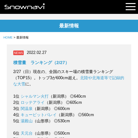
最新情報
レポート
HOME
> 最新情報
早割リフト券
2022.02.27
NEWS
電子チケット
積雪量 ランキング（2/27）
2/27（日）現在の、全国のスキー場の積雪量ランキング
（TOP15）。トップ3が600cm超え。
北陸や北海道等で記録的
な大雪
に。
1位
シャルマン火打
（新潟県） ◎640cm
2位
ロッテアライ
（新潟県） ◎605cm
3位
関温泉
（新潟県） ◎600cm
4位
キューピットバレイ
（新潟県） ◎560cm
5位
湯殿山
（山形県） ◎530cm
6位
天元台
（山形県） ◎500cm