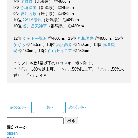
7位
キロロ
（北海道） ◎490cm
8位
赤倉温泉
（新潟県） ◎485cm
9位
夏油高原
（岩手県） ◎480cm
10位
GALA湯沢
（新潟県） ◎480cm
10位
谷川岳天神平
（群馬県） ◎480cm
12位
シャトー塩沢
◎460cm、13位
札幌国際
◎450cm、13位
かぐら
◎450cm、13位
湯沢高原
◎450cm、13位
赤倉観
光
◎450cm、13位
白山セイモア
◎450cm
＊リフト本数1基以下のロコスキー場を除く。
＊「◎」…80％以上可、「○」…50%以上可、「△」…50%未
満可、「×」…不可
前の記事へ
一覧へ
次の記事へ
検
索:
固定ページ
onsen