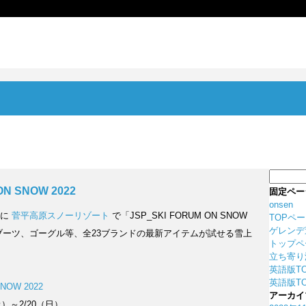
検
索:
ON SNOW 2022
固定ペー
onsen
）に
菅平高原スノーリゾート
で「JSP_SKI FORUM ON SNOW
TOPペ
ゲレンデ
やブーツ、ゴーグル等、全23ブランドの最新アイテムが試せる雪上
トップペ
立ち寄り
英語版T
英語版TO
SNOW 2022
アーカイ
（土）～2/20（日）