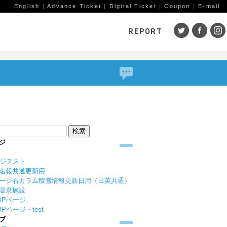
English
|
Advance Ticket
|
Digital Ticket
|
Coupon
|
E-mail
REPORT
SKI AREAS
鹿島槍
五竜・47
八方
岩岳
栂池
白馬
コルチナ
爺ガ岳
その
（鹿
赤倉観光
斑尾高原
黒姫
ジ
戸狩温泉
野沢温泉
竜王
ージテスト
志賀高原
その他エリア
菅平
速報共通更新用
（戸隠）
ニン
ージ右カラム積雪情報更新日用（日英共通）
温泉施設
野麦峠
その他エリア
OPページ
Pページ・test
ブ
ゲレンデレポート一覧
トレッキングレポート一覧