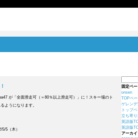
検
索:
可！
固定ペー
onsen
kuba47 が「全面滑走可（＝80％以上滑走可）」に！スキー場のト
TOPペ
ゲレンデ
れるようになります。
トップペ
立ち寄り
英語版T
英語版TO
2/5/5（木）
アーカイ