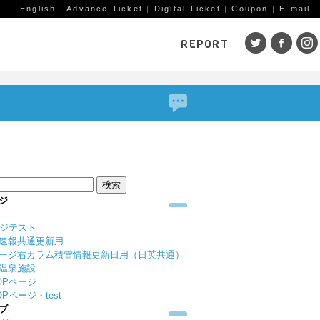
English
|
Advance Ticket
|
Digital Ticket
|
Coupon
|
E-mail
REPORT
SKI AREAS
鹿島槍
五竜・47
八方
岩岳
栂池
白馬
コルチナ
爺ガ岳
その
（鹿
赤倉観光
斑尾高原
黒姫
ジ
戸狩温泉
野沢温泉
竜王
ージテスト
志賀高原
その他エリア
菅平
速報共通更新用
（戸隠）
ニン
ージ右カラム積雪情報更新日用（日英共通）
温泉施設
野麦峠
その他エリア
OPページ
Pページ・test
ブ
ゲレンデレポート一覧
トレッキングレポート一覧