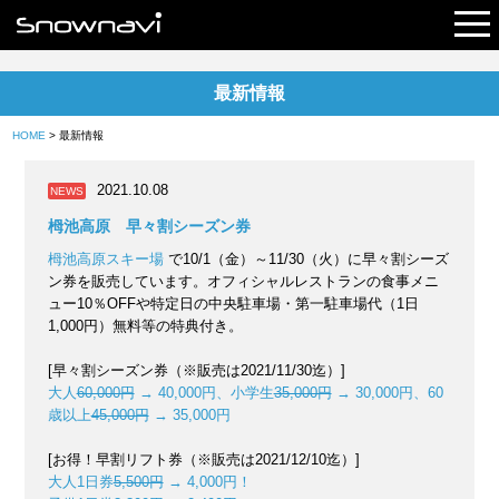
最新情報
レポート
HOME
> 最新情報
早割リフト券
2021.10.08
NEWS
電子チケット
栂池高原 早々割シーズン券
栂池高原スキー場
で10/1（金）～11/30（火）に早々割シーズ
ン券を販売しています。オフィシャルレストランの食事メニ
ュー10％OFFや特定日の中央駐車場・第一駐車場代（1日
1,000円）無料等の特典付き。
[早々割シーズン券（※販売は2021/11/30迄）]
大人
60,000円
→ 40,000円、小学生
35,000円
→ 30,000円、60
歳以上
45,000円
→ 35,000円
[お得！早割リフト券（※販売は2021/12/10迄）]
大人1日券
5,500円
→ 4,000円！