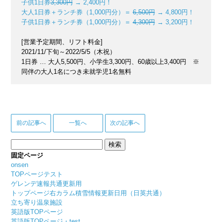
子供1日券
3,300円
→ 2,400円！
大人1日券＋ランチ券（1,000円分）＝
6,500円
→ 4,800円！
子供1日券＋ランチ券（1,000円分）＝
4,300円
→ 3,200円！
[営業予定期間、リフト料金]
2021/11/下旬～2022/5/5（木祝）
1日券 … 大人5,500円、小学生3,300円、60歳以上3,400円 ※
同伴の大人1名につき未就学児1名無料
前の記事へ
一覧へ
次の記事へ
検
索:
固定ページ
onsen
TOPページテスト
ゲレンデ速報共通更新用
トップページ右カラム積雪情報更新日用（日英共通）
立ち寄り温泉施設
英語版TOPページ
英語版TOPページ・test