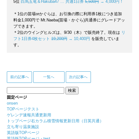
5位
白馬五竜＆Hakuba47 … 共通1日券
5,500円
→ 4,000円！
＊1位の苗場orかぐらは、お引換の際に利用券1枚につき追加
料金1,000円で Mt.Naeba(苗場・かぐら)共通券にグレードアッ
プできます。
＊2位のウイングヒルズは、9/30（木）で販売終了。現在は
リ
フト1日券4枚セット
19,200円
→ 10,400円
を販売していま
す。
前の記事へ
一覧へ
次の記事へ
検
索:
固定ページ
onsen
TOPページテスト
ゲレンデ速報共通更新用
トップページ右カラム積雪情報更新日用（日英共通）
立ち寄り温泉施設
英語版TOPページ
英語版TOPページ・test