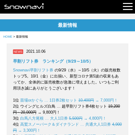
最新情報
レポート
HOME
> 最新情報
早割リフト券
2021.10.06
NEWS
電子チケット
早割リフト券 ランキング（9/29～10/5）
Snownavi早割リフト券
の9/29（水）～10/5（火）の販売枚数
トップ5。10/1（金）に出揃い、新型コロナ第5波の収束もあ
ってか、全体的に販売枚数が急激に増えました。いつもご利
用頂き誠にありがとうございます！
1位
苗場orかぐら … 1日券2枚セット
10,400円
→ 7,000円！
2位 ウイングヒルズ白鳥 … 超早割リフト券4枚セット
19,200
円～20,000円
→ 9,800円！
3位
白馬八方尾根 … 大人1日券
5,500円
→ 4,800円！
4位
高鷲スノーパーク＆ダイナランド … 共通大人1日券
4,900
円
→ 3,300円！