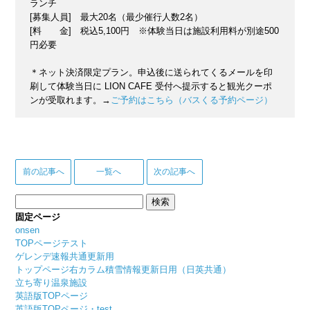
ランチ
[募集人員] 最大20名（最少催行人数2名）
[料 金] 税込5,100円 ※体験当日は施設利用料が別途500
円必要
＊ネット決済限定プラン。申込後に送られてくるメールを印
刷して体験当日に LION CAFE 受付へ提示すると観光クーポ
ンが受取れます。→
ご予約はこちら（バスくる予約ページ）
前の記事へ
一覧へ
次の記事へ
検
索:
固定ページ
onsen
TOPページテスト
ゲレンデ速報共通更新用
トップページ右カラム積雪情報更新日用（日英共通）
立ち寄り温泉施設
英語版TOPページ
英語版TOPページ・test