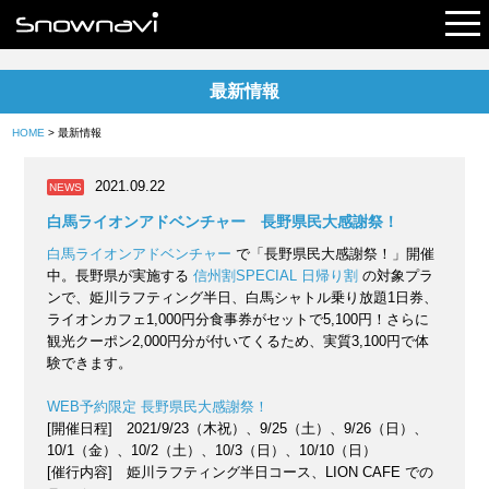
最新情報
レポート
HOME
> 最新情報
早割リフト券
2021.09.22
NEWS
電子チケット
白馬ライオンアドベンチャー 長野県民大感謝祭！
白馬ライオンアドベンチャー
で「長野県民大感謝祭！」開催
中。長野県が実施する
信州割SPECIAL 日帰り割
の対象プラ
ンで、姫川ラフティング半日、白馬シャトル乗り放題1日券、
ライオンカフェ1,000円分食事券がセットで5,100円！さらに
観光クーポン2,000円分が付いてくるため、実質3,100円で体
験できます。
WEB予約限定 長野県民大感謝祭！
[開催日程] 2021/9/23（木祝）、9/25（土）、9/26（日）、
10/1（金）、10/2（土）、10/3（日）、10/10（日）
[催行内容] 姫川ラフティング半日コース、LION CAFE での