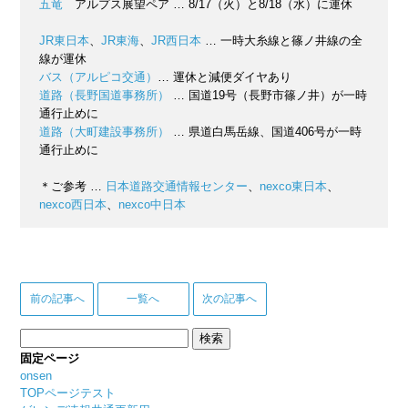
五竜
アルプス展望ペア … 8/17（火）と8/18（水）に運休
JR東日本
、
JR東海
、
JR西日本
… 一時大糸線と篠ノ井線の全
線が運休
バス（アルピコ交通）
… 運休と減便ダイヤあり
道路（長野国道事務所）
… 国道19号（長野市篠ノ井）が一時
通行止めに
道路（大町建設事務所）
… 県道白馬岳線、国道406号が一時
通行止めに
＊ご参考 …
日本道路交通情報センター
、
nexco東日本
、
nexco西日本
、
nexco中日本
前の記事へ
一覧へ
次の記事へ
検
索:
固定ページ
onsen
TOPページテスト