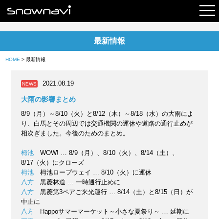
最新情報
レポート
HOME
> 最新情報
早割リフト券
2021.08.19
NEWS
電子チケット
大雨の影響まとめ
8/9（月）～8/10（火）と8/12（木）～8/18（水）の大雨によ
り、白馬とその周辺では交通機関の運休や道路の通行止めが
相次ぎました。今後のためのまとめ。
栂池
WOW! … 8/9（月）、8/10（火）、8/14（土）、
8/17（火）にクローズ
栂池
栂池ロープウェイ … 8/10（火）に運休
八方
黒菱林道 … 一時通行止めに
八方
黒菱第3ペアご来光運行 … 8/14（土）と8/15（日）が
中止に
八方
Happoサマーマーケット～小さな夏祭り～ … 延期に