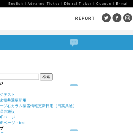
English
|
Advance Ticket
|
Digital Ticket
|
Coupon
|
E-mail
REPORT
SKI AREAS
鹿島槍
五竜・47
八方
岩岳
栂池
白馬
コルチナ
爺ガ岳
その
（鹿
赤倉観光
斑尾高原
黒姫
ジ
戸狩温泉
野沢温泉
竜王
ージテスト
志賀高原
その他エリア
菅平
速報共通更新用
（戸隠）
ニン
ージ右カラム積雪情報更新日用（日英共通）
温泉施設
野麦峠
その他エリア
OPページ
Pページ・test
ブ
ゲレンデレポート一覧
トレッキングレポート一覧