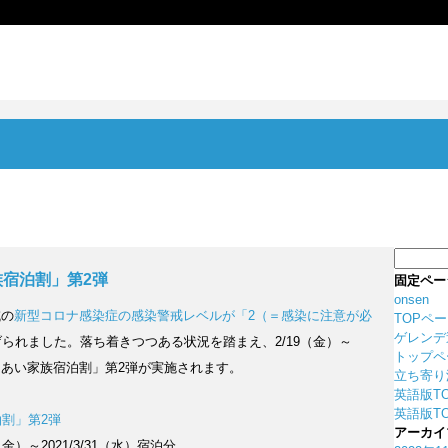
検
索:
宿泊割」第2弾
固定ペー
onsen
域の
新型コロナ感染症の感染警戒レベルが「2（＝感染に注意が必
TOPペ
ゲレンデ
られました。落ち着きつつある状況を踏まえ、2/19（金）～
トップペ
支えあい家族宿泊割」第2弾が実施されます。
立ち寄り
英語版T
英語版TO
割」第2弾
アーカイ
9（金）～2021/3/31（水）宿泊分