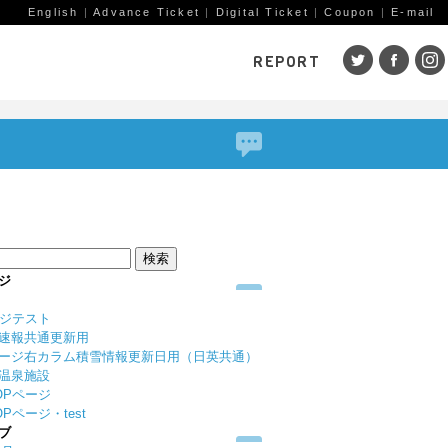
English
|
Advance Ticket
|
Digital Ticket
|
Coupon
|
E-mail
REPORT
SKI AREAS
鹿島槍
五竜・47
八方
岩岳
栂池
白馬
コルチナ
爺ガ岳
その
（鹿
赤倉観光
斑尾高原
黒姫
ジ
戸狩温泉
野沢温泉
竜王
ージテスト
志賀高原
その他エリア
菅平
速報共通更新用
（戸隠）
ニン
ージ右カラム積雪情報更新日用（日英共通）
温泉施設
野麦峠
その他エリア
OPページ
Pページ・test
ブ
ゲレンデレポート一覧
トレッキングレポート一覧