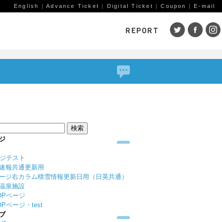
English
|
Advance Ticket
|
Digital Ticket
|
Coupon
|
E-mail
REPORT
SKI AREAS
鹿島槍
五竜・47
八方
岩岳
栂池
白馬
コルチナ
爺ガ岳
その
（鹿
赤倉観光
斑尾高原
黒姫
ジ
戸狩温泉
野沢温泉
竜王
ージテスト
志賀高原
その他エリア
菅平
速報共通更新用
（戸隠）
ニン
ージ右カラム積雪情報更新日用（日英共通）
温泉施設
野麦峠
その他エリア
OPページ
Pページ・test
ブ
ゲレンデレポート一覧
トレッキングレポート一覧