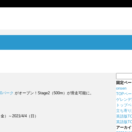
検
索:
固定ペー
onsen
00パーク
がオープン！Stage2（500m）が滑走可能に。
TOPペ
ゲレンデ
トップペ
立ち寄り
（金）～2021/4/4（日）
英語版T
英語版TO
アーカイ