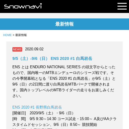
最新情報
レポート
HOME
> 最新情報
早割リフト券
2020.09.02
NEWS
電子チケット
9/5（土）-9/6（日） ENS 2020 #1 白馬岩岳
ENS とは ENDURO NATIONAL SERIES の頭文字からとった
もので、国内唯一のMTBエンデューロのシリーズ戦です。そ
の今季開幕戦となる「ENS 2020 #1 白馬岩岳」が9/5（土）と
9/6（日）の2日間に渡り白馬岩岳MTBパークで開催されま
す。国内トップレベルのMTBライダーの走りをお楽しみくだ
さい。
ENS 2020 #1 長野県白馬岩岳
[開催日] 2020/9/5（土）・9/6（日）
[時 間] 9/5 9:30～14:30 コース試走・15:00～ A及びAAクラ
スタイムドセッション、9/6（日）8:50～ 競技開始