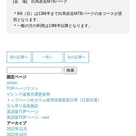
[会 場] 白馬岩岳MTBパーク
＊9/6（日）は13時半まで白馬岩岳MTBパークの全コースが貸
切となります。
＊一般の方の利用は13時半以降となります。
前の記事へ
一覧へ
次の記事へ
検
索:
固定ページ
onsen
TOPページテスト
ゲレンデ速報共通更新用
トップページ右カラム積雪情報更新日用（日英共通）
立ち寄り温泉施設
英語版TOPページ
英語版TOPページ・test
アーカイブ
2022年11月
2022年10月