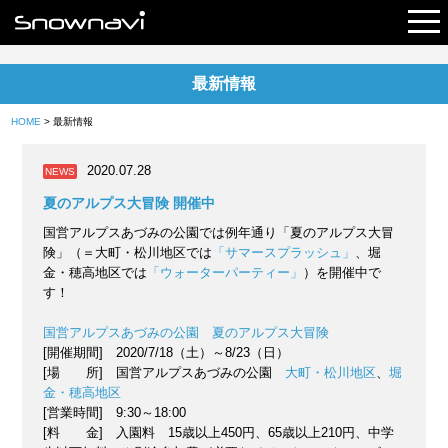
最新情報
レポート
HOME
> 最新情報
早割リフト券
2020.07.28
NEWS
電子チケット
夏のアルプス大冒険 開催中
国営アルプスあづみの公園では例年通り「夏のアルプス大冒
険」（＝大町・松川地区では
「サマースプラッシュ」
、堀
金・穂高地区では
「ウォーターパーティー」
）を開催中で
す！
国営アルプスあづみの公園 夏のアルプス大冒険
[開催期間] 2020/7/18（土）～8/23（日）
[場 所] 国営アルプスあづみの公園
大町・松川地区
、
堀
金・穂高地区
[営業時間] 9:30～18:00
[料 金] 入園料 15歳以上450円、65歳以上210円、中学