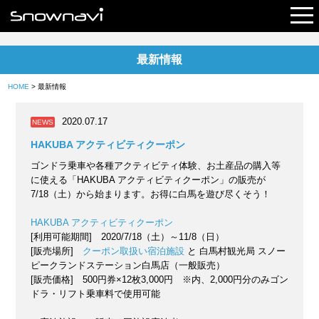
最新情報
レポート
HOME
> 最新情報
早割リフト券
2020.07.17
NEWS
電子チケット
HAKUBA アクティビティクーポン
ゴンドラ乗車や各種アクティビティ体験、お土産品の購入等
に使える「HAKUBA アクティビティクーポン」の販売が
7/18（土）から始まります。お得に白馬を遊び尽くそう！
HAKUBA アクティビティクーポン
[利用可能期間] 2020/7/18（土）～11/8（日）
[販売場所]
クーポン取扱い宿泊施設
と 白馬村観光局 スノー
ピークランドステーション白馬店（一般販売）
[販売価格] 500円券×12枚3,000円 ※内、2,000円分のみゴン
ドラ・リフト乗車料で使用可能