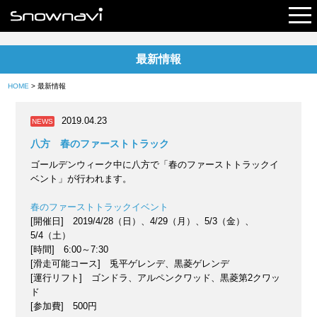
最新情報
レポート
HOME
> 最新情報
早割リフト券
2019.04.23
NEWS
電子チケット
八方 春のファーストトラック
ゴールデンウィーク中に八方で「春のファーストトラックイ
ベント」が行われます。
春のファーストトラックイベント
[開催日] 2019/4/28（日）、4/29（月）、5/3（金）、
5/4（土）
[時間] 6:00～7:30
[滑走可能コース] 兎平ゲレンデ、黒菱ゲレンデ
[運行リフト] ゴンドラ、アルペンクワッド、黒菱第2クワッ
ド
[参加費] 500円