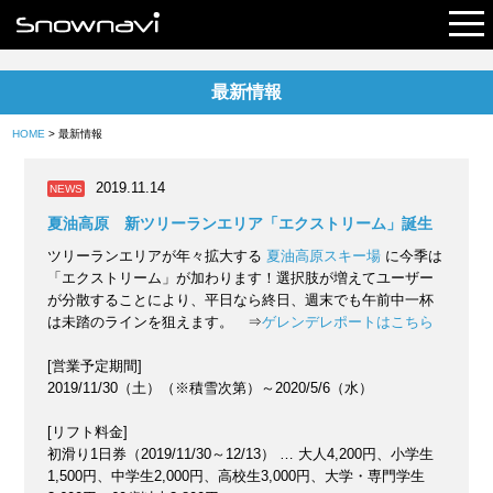
最新情報
レポート
HOME
> 最新情報
早割リフト券
2019.11.14
NEWS
電子チケット
夏油高原 新ツリーランエリア「エクストリーム」誕生
ツリーランエリアが年々拡大する
夏油高原スキー場
に今季は
「エクストリーム」が加わります！選択肢が増えてユーザー
が分散することにより、平日なら終日、週末でも午前中一杯
は未踏のラインを狙えます。 ⇒
ゲレンデレポートはこちら
[営業予定期間]
2019/11/30（土）（※積雪次第）～2020/5/6（水）
[リフト料金]
初滑り1日券（2019/11/30～12/13） … 大人4,200円、小学生
1,500円、中学生2,000円、高校生3,000円、大学・専門学生