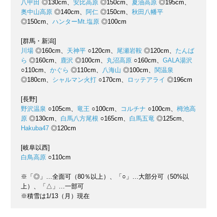
八甲田
◎130cm、
安比高原
◎150cm、
夏油高原
◎195cm、
奥中山高原
◎140cm、
阿仁
◎150cm、
秋田八幡平
◎150cm、
ハンターMt.塩原
◎100cm
[群馬・新潟]
川場
◎160cm、
天神平
○120cm、
尾瀬岩鞍
◎120cm、
たんば
ら
◎160cm、
鹿沢
◎100cm、
丸沼高原
○160cm、
GALA湯沢
○110cm、
かぐら
◎110cm、
八海山
◎100cm、
関温泉
◎180cm、
シャルマン火打
○170cm、
ロッテアライ
◎196cm
[長野]
野沢温泉
○105cm、
竜王
○100cm、
コルチナ
○100cm、
栂池高
原
◎130cm、
白馬八方尾根
○165cm、
白馬五竜
◎125cm、
Hakuba47
◎120cm
[岐阜以西]
白鳥高原
○110cm
※「◎」…全面可（80％以上）、「○」…大部分可（50%以
上）、「△」…一部可
※積雪は1/13（月）現在