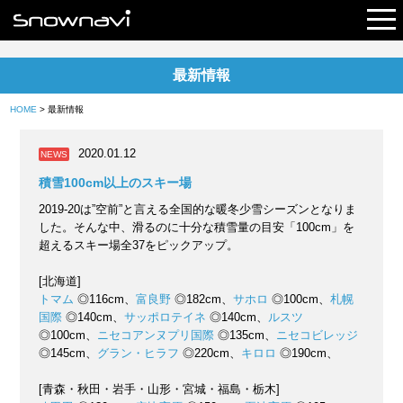
最新情報
レポート
HOME
> 最新情報
早割リフト券
2020.01.12
NEWS
電子チケット
積雪100cm以上のスキー場
2019-20は”空前”と言える全国的な暖冬少雪シーズンとなりま
した。そんな中、滑るのに十分な積雪量の目安「100cm」を
超えるスキー場全37をピックアップ。
[北海道]
トマム
◎116cm、
富良野
◎182cm、
サホロ
◎100cm、
札幌
国際
◎140cm、
サッポロテイネ
◎140cm、
ルスツ
◎100cm、
ニセコアンヌプリ国際
◎135cm、
ニセコビレッジ
◎145cm、
グラン・ヒラフ
◎220cm、
キロロ
◎190cm、
[青森・秋田・岩手・山形・宮城・福島・栃木]