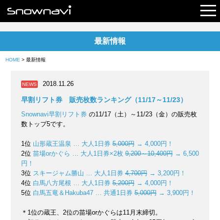
最新情報
レポート
HOME
> 最新情報
早割リフト券
2018.11.26
NEWS
電子チケット
早割リフト券 販売枚数ランキング（11/17～11/23）
Snownavi早割リフト券
の11/17（土）～11/23（金）の販売枚
数トップ5です。
1位
山形蔵王温泉 … 大人1日券
5,000円
→ 4,000円！
2位
苗場orかぐら … 大人1日券×2枚
9,200～10,400円
→ 6,500
円！
3位
スキージャム勝山 … 大人1日券
4,700円
→ 3,200円！
4位
白馬八方尾根 … 大人1日券
5,200円
→ 4,000円！
5位
白馬五竜＆Hakuba47 … 共通1日券
5,000円
→ 3,900円！
＊1位の蔵王、2位の苗場orかぐらは11月末締切。