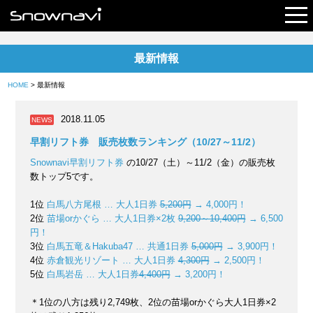
最新情報
レポート
HOME
> 最新情報
早割リフト券
2018.11.05
NEWS
電子チケット
早割リフト券 販売枚数ランキング（10/27～11/2）
Snownavi早割リフト券
の10/27（土）～11/2（金）の販売枚
数トップ5です。
1位
白馬八方尾根 … 大人1日券
5,200円
→ 4,000円！
2位
苗場orかぐら … 大人1日券×2枚
9,200～10,400円
→ 6,500
円！
3位
白馬五竜＆Hakuba47 … 共通1日券
5,000円
→ 3,900円！
4位
赤倉観光リゾート … 大人1日券
4,300円
→ 2,500円！
5位
白馬岩岳 … 大人1日券
4,400円
→ 3,200円！
＊1位の八方は残り2,749枚、2位の苗場orかぐら大人1日券×2