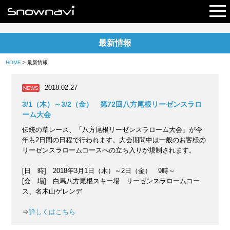
最新情報
レポート
HOME
> 最新情報
早割リフト券
2018.02.27
NEWS
電子チケット
3/1（木）～3/2（金） 第72回八方尾根リーゼンスラロ
ーム大会
伝統の草レース、「八方尾根リーゼンスラローム大会」が今
年も2日間の日程で行われます。大会期間中は一般のお客様の
リーゼンスラロームコースへの立ち入りが規制されます。
[日 時] 2018年3月1日（木）～2日（金） 9時～
[会 場] 白馬八方尾根スキー場 リーゼンスラロームコー
ス、名木山ゲレンデ
⇒
詳しくはこちら