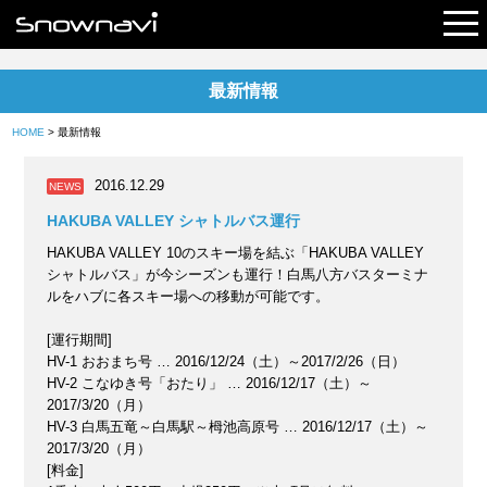
最新情報
レポート
HOME
> 最新情報
早割リフト券
2016.12.29
NEWS
電子チケット
HAKUBA VALLEY シャトルバス運行
HAKUBA VALLEY 10のスキー場を結ぶ「HAKUBA VALLEY
シャトルバス」が今シーズンも運行！白馬八方バスターミナ
ルをハブに各スキー場への移動が可能です。
[運行期間]
HV-1 おおまち号 … 2016/12/24（土）～2017/2/26（日）
HV-2 こなゆき号「おたり」 … 2016/12/17（土）～
2017/3/20（月）
HV-3 白馬五竜～白馬駅～栂池高原号 … 2016/12/17（土）～
2017/3/20（月）
[料金]