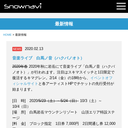
最新情報
レポート
HOME
> 最新情報
早割リフト券
2020.02.13
NEWS
電子チケット
音楽ライブ 白馬ノ音（ハクバノオト）
2020年春
2020年秋に岩岳にて音楽ライブ「白馬ノ音（ハクバ
ノオト）」が行われます。注目はスキマスイッチと1日限定で
復活するキマグレン。2/14（金）の18時から、
イベントオフ
ィシャルサイト
と各アーティストHPでチケットの先行受付が
始まります。
[日 時] 2020/
5/23（土）～5/24（日）
10/3（土）～
10/4（日）
[場 所] 白馬岩岳マウンテンリゾート 山頂エリア特設ステ
ージ
[料 金] ブロック指定 1日券 7,000円 2日間通し券 12,000