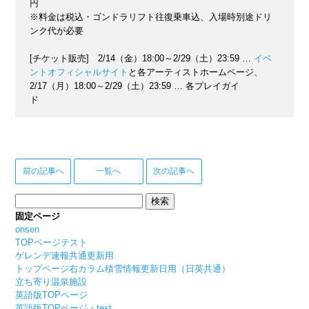
円
※料金は税込・ゴンドラリフト往復乗車込、入場時別途ドリ
ンク代が必要
[チケット販売] 2/14（金）18:00～2/29（土）23:59 …
イベ
ントオフィシャルサイト
と各アーティストホームページ、
2/17（月）18:00～2/29（土）23:59 … 各プレイガイ
ド
前の記事へ
一覧へ
次の記事へ
検
索:
固定ページ
onsen
TOPページテスト
ゲレンデ速報共通更新用
トップページ右カラム積雪情報更新日用（日英共通）
立ち寄り温泉施設
英語版TOPページ
英語版TOPページ・test