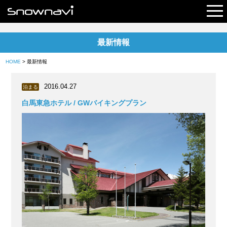
最新情報
レポート
HOME
> 最新情報
早割リフト券
2016.04.27
泊まる
電子チケット
白馬東急ホテル / GWバイキングプラン