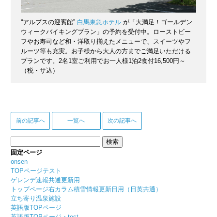
“アルプスの迎賓館”
白馬東急ホテル
が「大満足！ゴールデン
ウィークバイキングプラン」の予約を受付中。ローストビー
フやお寿司など和・洋取り揃えたメニューで、スイーツやフ
ルーツ等も充実。お子様から大人の方までご満足いただける
プランです。2名1室ご利用でお一人様1泊2食付16,500円～
（税・サ込）
前の記事へ
一覧へ
次の記事へ
検
索:
固定ページ
onsen
TOPページテスト
ゲレンデ速報共通更新用
トップページ右カラム積雪情報更新日用（日英共通）
立ち寄り温泉施設
英語版TOPページ
英語版TOPページ・test