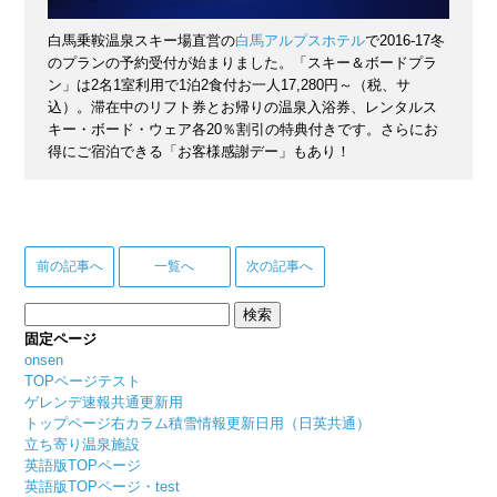
白馬乗鞍温泉スキー場直営の
白馬アルプスホテル
で2016-17冬
のプランの予約受付が始まりました。「スキー＆ボードプラ
ン」は2名1室利用で1泊2食付お一人17,280円～（税、サ
込）。滞在中のリフト券とお帰りの温泉入浴券、レンタルス
キー・ボード・ウェア各20％割引の特典付きです。さらにお
得にご宿泊できる「お客様感謝デー」もあり！
前の記事へ
一覧へ
次の記事へ
検
索:
固定ページ
onsen
TOPページテスト
ゲレンデ速報共通更新用
トップページ右カラム積雪情報更新日用（日英共通）
立ち寄り温泉施設
英語版TOPページ
英語版TOPページ・test