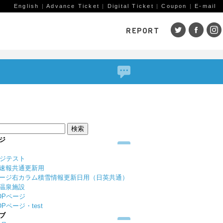
English
|
Advance Ticket
|
Digital Ticket
|
Coupon
|
E-mail
REPORT
SKI AREAS
鹿島槍
五竜・47
八方
岩岳
栂池
白馬
コルチナ
爺ガ岳
その
（鹿
赤倉観光
斑尾高原
黒姫
ジ
戸狩温泉
野沢温泉
竜王
ージテスト
志賀高原
その他エリア
菅平
速報共通更新用
（戸隠）
ニン
ージ右カラム積雪情報更新日用（日英共通）
温泉施設
野麦峠
その他エリア
OPページ
Pページ・test
ブ
ゲレンデレポート一覧
トレッキングレポート一覧