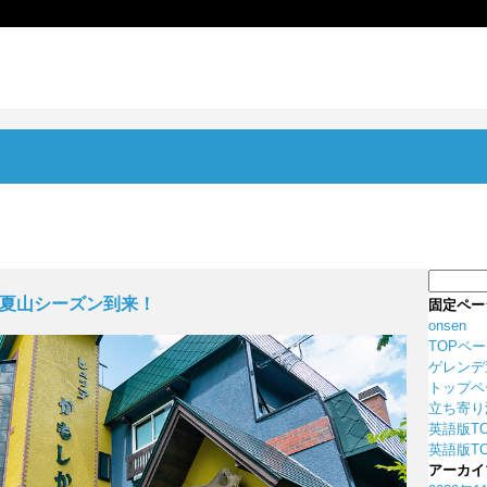
検
索:
/ 夏山シーズン到来！
固定ペー
onsen
TOPペ
ゲレンデ
トップペ
立ち寄り
英語版T
英語版TO
アーカイ