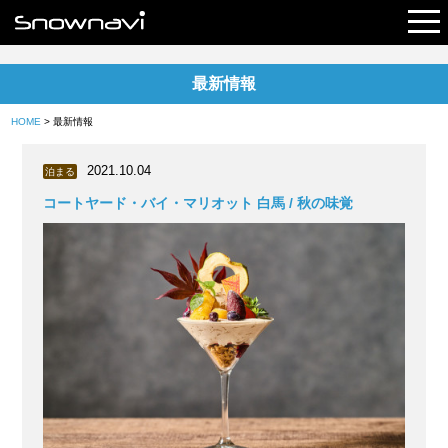
最新情報
レポート
HOME
> 最新情報
早割リフト券
2021.10.04
泊まる
電子チケット
コートヤード・バイ・マリオット 白馬 / 秋の味覚