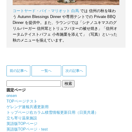
コートヤード・バイ・マリオット 白馬
では 信州の秋を味わ
う Autumn Blessings Dinner や専用テントでの Private BBQ
Dinner を提供中。また、ラウンジでは「シナノユキマスのグ
リルバーガー 信州茸とトリュフバターの被せ焼き」「信州オ
ータムテイストパフェ 小布施栗を添えて」（写真）といった
秋のメニューを揃えています。
前の記事へ
一覧へ
次の記事へ
検
索:
固定ページ
onsen
TOPページテスト
ゲレンデ速報共通更新用
トップページ右カラム積雪情報更新日用（日英共通）
立ち寄り温泉施設
英語版TOPページ
英語版TOPページ・test