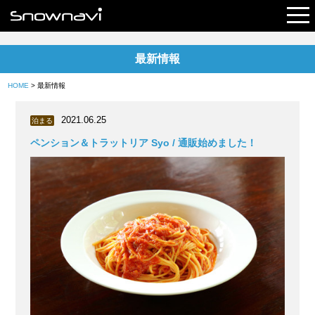
最新情報
レポート
HOME
> 最新情報
早割リフト券
2021.06.25
泊まる
電子チケット
ペンション＆トラットリア Syo / 通販始めました！