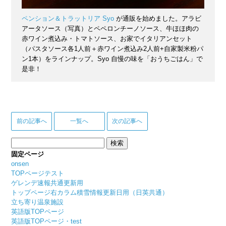
ペンション＆トラットリア Syo
が通販を始めました。アラビ
アータソース（写真）とペペロンチーノソース、牛ほほ肉の
赤ワイン煮込み・トマトソース、お家でイタリアンセット
（パスタソース各1人前＋赤ワイン煮込み2人前+自家製米粉パ
ン1本）をラインナップ。Syo 自慢の味を「おうちごはん」で
是非！
前の記事へ
一覧へ
次の記事へ
検
索:
固定ページ
onsen
TOPページテスト
ゲレンデ速報共通更新用
トップページ右カラム積雪情報更新日用（日英共通）
立ち寄り温泉施設
英語版TOPページ
英語版TOPページ・test