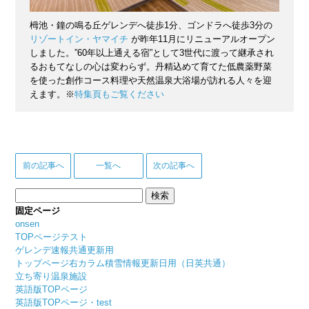
栂池・鐘の鳴る丘ゲレンデへ徒歩1分、ゴンドラへ徒歩3分の
リゾートイン・ヤマイチ
が昨年11月にリニューアルオープン
しました。”60年以上通える宿”として3世代に渡って継承され
るおもてなしの心は変わらず。丹精込めて育てた低農薬野菜
を使った創作コース料理や天然温泉大浴場が訪れる人々を迎
えます。※
特集頁もご覧ください
前の記事へ
一覧へ
次の記事へ
検
索:
固定ページ
onsen
TOPページテスト
ゲレンデ速報共通更新用
トップページ右カラム積雪情報更新日用（日英共通）
立ち寄り温泉施設
英語版TOPページ
英語版TOPページ・test