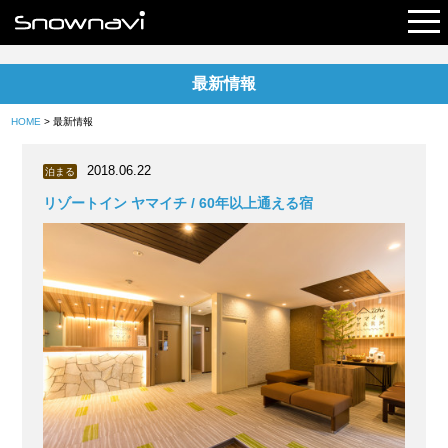
最新情報
レポート
HOME
> 最新情報
早割リフト券
2018.06.22
泊まる
電子チケット
リゾートイン ヤマイチ / 60年以上通える宿