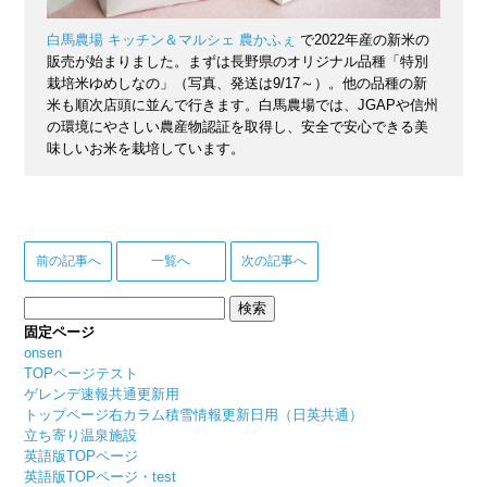
白馬農場 キッチン＆マルシェ 農かふぇ
で2022年産の新米の
販売が始まりました。まずは長野県のオリジナル品種「特別
栽培米ゆめしなの」（写真、発送は9/17～）。他の品種の新
米も順次店頭に並んで行きます。白馬農場では、JGAPや信州
の環境にやさしい農産物認証を取得し、安全で安心できる美
味しいお米を栽培しています。
前の記事へ
一覧へ
次の記事へ
検
索:
固定ページ
onsen
TOPページテスト
ゲレンデ速報共通更新用
トップページ右カラム積雪情報更新日用（日英共通）
立ち寄り温泉施設
英語版TOPページ
英語版TOPページ・test