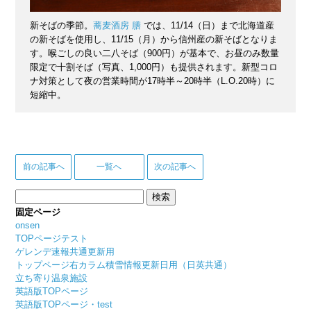
新そばの季節。
蕎麦酒房 膳
では、11/14（日）まで北海道産
の新そばを使用し、11/15（月）から信州産の新そばとなりま
す。喉ごしの良い二八そば（900円）が基本で、お昼のみ数量
限定で十割そば（写真、1,000円）も提供されます。新型コロ
ナ対策として夜の営業時間が17時半～20時半（L.O.20時）に
短縮中。
前の記事へ
一覧へ
次の記事へ
検
索:
固定ページ
onsen
TOPページテスト
ゲレンデ速報共通更新用
トップページ右カラム積雪情報更新日用（日英共通）
立ち寄り温泉施設
英語版TOPページ
英語版TOPページ・test