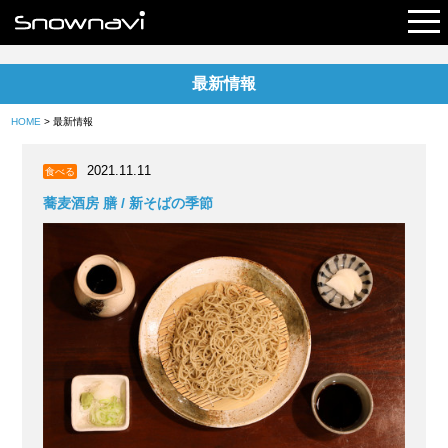
最新情報
レポート
HOME
> 最新情報
早割リフト券
2021.11.11
食べる
電子チケット
蕎麦酒房 膳 / 新そばの季節