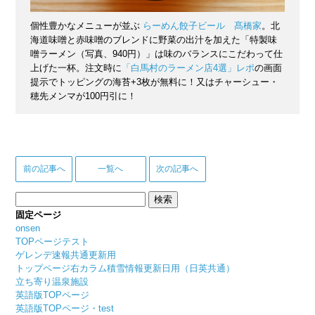
個性豊かなメニューが並ぶ
らーめん餃子ビール 髙橋家
。北
海道味噌と赤味噌のブレンドに野菜の出汁を加えた「特製味
噌ラーメン（写真、940円）」は味のバランスにこだわって仕
上げた一杯。注文時に
「白馬村のラーメン店4選」レポ
の画面
提示でトッピングの海苔+3枚が無料に！又はチャーシュー・
穂先メンマが100円引に！
前の記事へ
一覧へ
次の記事へ
検
索:
固定ページ
onsen
TOPページテスト
ゲレンデ速報共通更新用
トップページ右カラム積雪情報更新日用（日英共通）
立ち寄り温泉施設
英語版TOPページ
英語版TOPページ・test