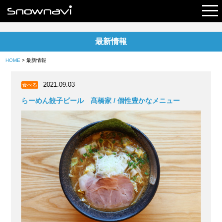
最新情報
レポート
HOME
> 最新情報
早割リフト券
2021.09.03
食べる
電子チケット
らーめん餃子ビール 髙橋家 / 個性豊かなメニュー