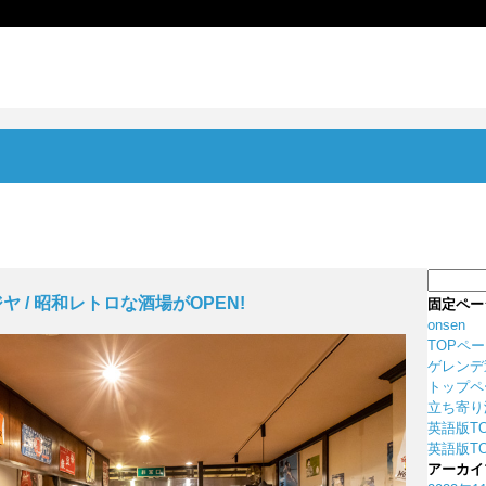
検
索:
 / 昭和レトロな酒場がOPEN!
固定ペー
onsen
TOPペ
ゲレンデ
トップペ
立ち寄り
英語版T
英語版TO
アーカイ