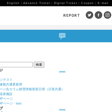
English
|
Advance Ticket
|
Digital Ticket
|
Coupon
|
E-mail
REPORT
SKI AREAS
鹿島槍
五竜・47
八方
岩岳
栂池
白馬
コルチナ
爺ガ岳
その
（鹿
赤倉観光
斑尾高原
黒姫
ジ
戸狩温泉
野沢温泉
竜王
ージテスト
志賀高原
その他エリア
菅平
速報共通更新用
（戸隠）
ニン
ージ右カラム積雪情報更新日用（日英共通）
温泉施設
野麦峠
その他エリア
OPページ
Pページ・test
ブ
ゲレンデレポート一覧
トレッキングレポート一覧