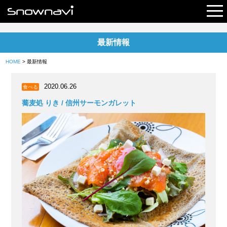
最新情報
レポート
HOME
> 最新情報
早割リフト券
2020.06.26
食べる
電子チケット
蕎麦処 りき / 信州サーモンガレット