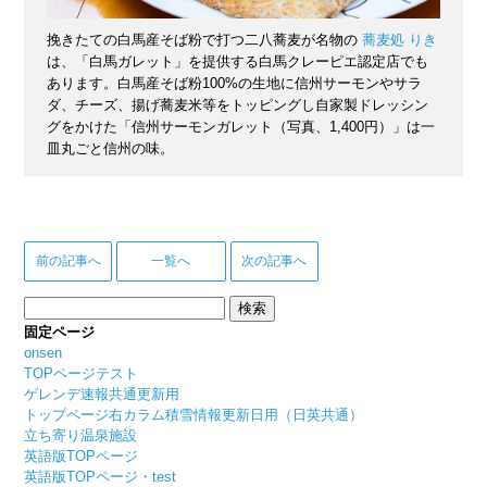
挽きたての白馬産そば粉で打つ二八蕎麦が名物の
蕎麦処 りき
は、「白馬ガレット」を提供する白馬クレーピエ認定店でも
あります。白馬産そば粉100%の生地に信州サーモンやサラ
ダ、チーズ、揚げ蕎麦米等をトッピングし自家製ドレッシン
グをかけた「信州サーモンガレット（写真、1,400円）」は一
皿丸ごと信州の味。
前の記事へ
一覧へ
次の記事へ
検
索:
固定ページ
onsen
TOPページテスト
ゲレンデ速報共通更新用
トップページ右カラム積雪情報更新日用（日英共通）
立ち寄り温泉施設
英語版TOPページ
英語版TOPページ・test