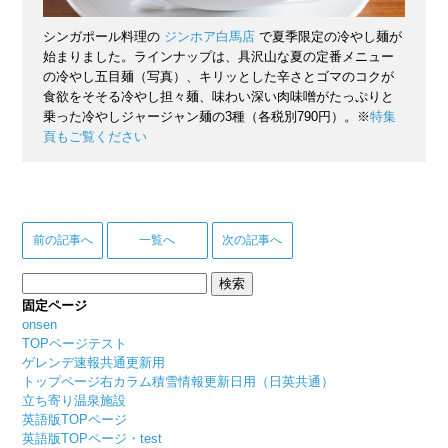
シンガポール料理の
ジンホア白馬店
で夏季限定の冷やし麺が
始まりました。ラインナップは、具沢山な夏の定番メニュー
の冷やし五目麺（写真）、キリッとした辛さとゴマのコクが
食欲をそそる冷やし担々麺、味わい深い肉味噌がたっぷりと
乗った冷やしジャージャン麺の3種（各税別790円）。※
特集
頁もご覧ください
前の記事へ
一覧へ
次の記事へ
検
索:
固定ページ
onsen
TOPページテスト
ゲレンデ速報共通更新用
トップページ右カラム積雪情報更新日用（日英共通）
立ち寄り温泉施設
英語版TOPページ
英語版TOPページ・test