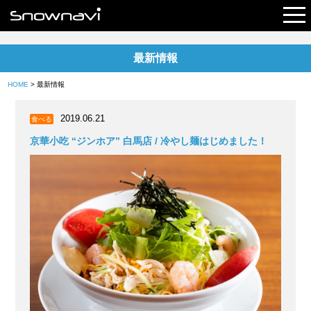
最新情報
レポート
HOME
> 最新情報
早割リフト券
2019.06.21
食べる
電子チケット
京華小吃 “ジンホア” 白馬店 / 冷やし麺はじめました！